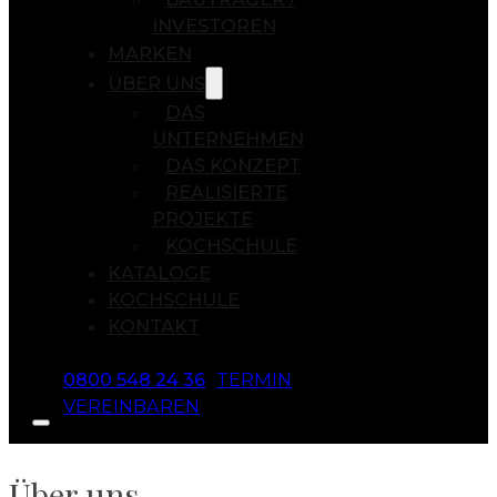
INVESTOREN
MARKEN
ÜBER UNS
DAS
UNTERNEHMEN
DAS KONZEPT
REALISIERTE
PROJEKTE
KOCHSCHULE
KATALOGE
KOCHSCHULE
KONTAKT
0800 548 24 36
TERMIN
VEREINBAREN
Über uns