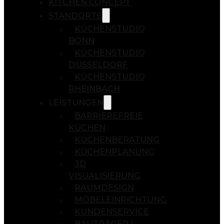
KITCHEN CONCEPT
STANDORTE
KÜCHENSTUDIO
BONN
KÜCHENSTUDIO
DÜSSELDORF
KÜCHENSTUDIO
RHEINBACH
LEISTUNGEN
BARRIEREFREIE
KÜCHEN
KÜCHENBERATUNG
KÜCHENPLANUNG
3D
VISUALISIERUNG
RAUMDESIGN
MÖBELEINRICHTUNG
KUNDENSERVICE
BAUTRÄGER /