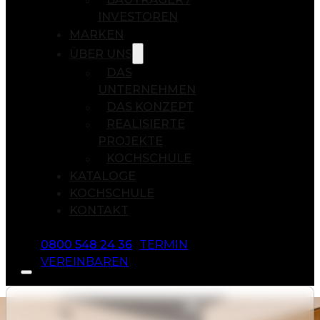
INVESTOREN
MARKEN
ÜBER UNS
DAS
UNTERNEHMEN
DAS KONZEPT
REALISIERTE
PROJEKTE
KOCHSCHULE
KATALOGE
KOCHSCHULE
KONTAKT
0800 548 24 36
TERMIN
VEREINBAREN