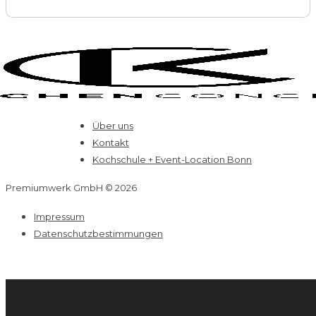
l
-
A
d
r
e
s
s
e
Über uns
Kontakt
Kochschule + Event-Location Bonn
Premiumwerk GmbH © 2026
Impressum
Datenschutzbestimmungen