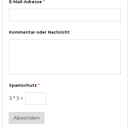
E-Mail-Adresse
*
Kommentar oder Nachricht
o
Spamschutz
*
d
e
r
3
*
3
=
*
E
-
M
Absenden
a
i