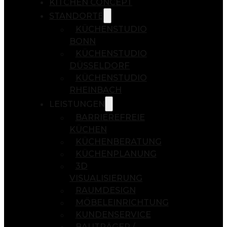
KITCHEN CONCEPT
STANDORTE
KÜCHENSTUDIO
BONN
KÜCHENSTUDIO
DÜSSELDORF
KÜCHENSTUDIO
RHEINBACH
LEISTUNGEN
BARRIEREFREIE
KÜCHEN
KÜCHENBERATUNG
KÜCHENPLANUNG
3D
VISUALISIERUNG
RAUMDESIGN
MÖBELEINRICHTUNG
KUNDENSERVICE
BAUTRÄGER /