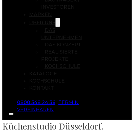
INVESTOREN
MARKEN
ÜBER UNS
DAS
UNTERNEHMEN
DAS KONZEPT
REALISIERTE
PROJEKTE
KOCHSCHULE
KATALOGE
KOCHSCHULE
KONTAKT
0800 548 24 36
TERMIN
VEREINBAREN
Küchenstudio Düsseldorf.