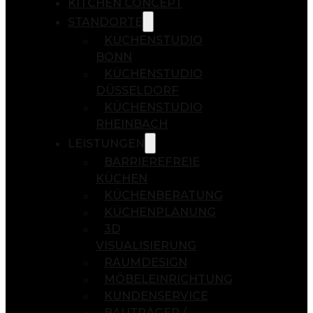
KITCHEN CONCEPT
STANDORTE
KÜCHENSTUDIO
BONN
KÜCHENSTUDIO
DÜSSELDORF
KÜCHENSTUDIO
RHEINBACH
LEISTUNGEN
BARRIEREFREIE
KÜCHEN
KÜCHENBERATUNG
KÜCHENPLANUNG
3D
VISUALISIERUNG
RAUMDESIGN
MÖBELEINRICHTUNG
KUNDENSERVICE
BAUTRÄGER /