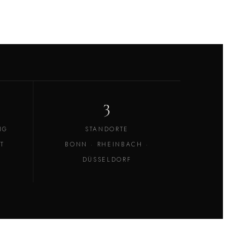
3
NG
STANDORTE
T
BONN · RHEINBACH ·
DÜSSELDORF