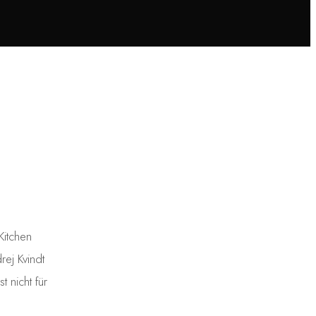
itchen
ej Kvindt
 nicht für