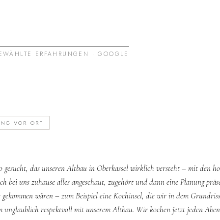
EWÄHLTE ERFAHRUNGEN · GOOGLE
UNG VOR ORT
 gesucht, das unseren Altbau in Oberkassel wirklich versteht – mit den 
ch bei uns zuhause alles angeschaut, zugehört und dann eine Planung präse
ie gekommen wären – zum Beispiel eine Kochinsel, die wir in dem Grundriss
 unglaublich respektvoll mit unserem Altbau. Wir kochen jetzt jeden Aben