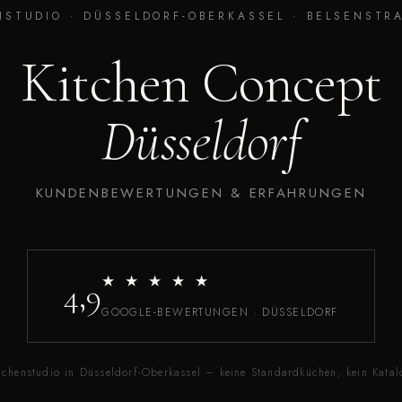
STUDIO · DÜSSELDORF-OBERKASSEL · BELSENSTRA
Kitchen Concept
Düsseldorf
KUNDENBEWERTUNGEN & ERFAHRUNGEN
★ ★ ★ ★ ★
4,9
GOOGLE-BEWERTUNGEN · DÜSSELDORF
üchenstudio in Düsseldorf-Oberkassel – keine Standardküchen, kein Katal