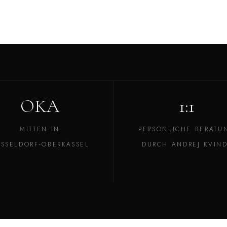
OKA
1:1
MITTEN IN
PERSÖNLICHE BERATU
SSELDORF-OBERKASSEL
DURCH ANDREJ KVIND